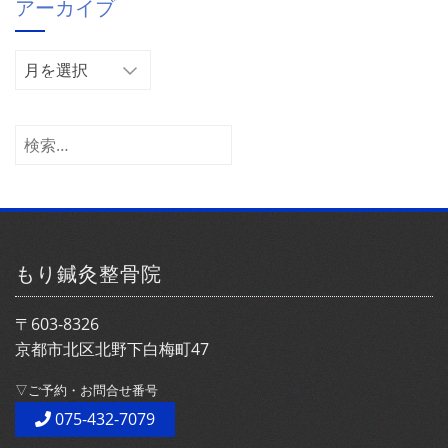
アーカイブ
リ
ー
ア
ー
カ
イ
検
ブ
索:
もり鍼灸整骨院
〒603-8326
京都市北区北野下白梅町47
▽ご予約・お問合せ番号
075-432-7079