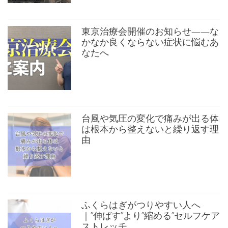
東京治療会開催のお知らせ——な
かなか良くならない症状に悩むあ
なたへ
台風や気圧の変化で痛みが出る体
は根本から整えないと繰り返す理
由
ふくらはぎがつりやすい人へ
｜”伸ばす”より”縮める”セルフケア
ストレッチ