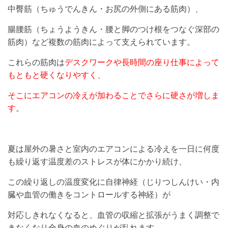
中臀筋（ちゅうでんきん・お尻の外側にある筋肉）、
腸腰筋（ちょうようきん・腰と脚のつけ根をつなぐ深部の
筋肉）など複数の筋肉によって支えられています。
これらの筋肉は
デスクワークや長時間の座り仕事によって
もともと硬くなりやすく、
そこにエアコンの冷えが加わることでさらに硬さが増しま
す
。
夏は屋外の暑さと室内のエアコンによる冷えを一日に何度
も繰り返す温度差のストレスが体にかかり続け、
この繰り返しの温度変化に自律神経（じりつしんけい・内
臓や血管の働きをコントロールする神経）が
対応しきれなくなると、血管の収縮と拡張がうまく調整で
きなくなり全身の血のめぐりが乱れます。