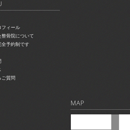
U
ロフィール
灸整骨院について
完全予約制です
間
ス
るご質問
MAP