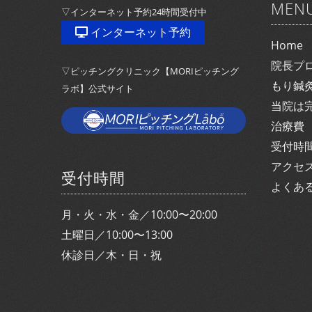
MEN
▽インターネット予約24時間受付中
インターネット予約
Home
院長プ
▽ピッチングクリニック【MORIピッチング
もり鍼
ラボ】公式サイト
当院は
治療費
受付時
アクセ
受付時間
よくあ
月・火・水・金／10:00〜20:00
土曜日／10:00〜13:00
休診日／木・日・祝