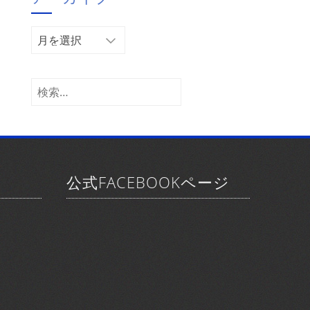
ー
ア
ー
カ
イ
検
ブ
索:
公式FACEBOOKページ