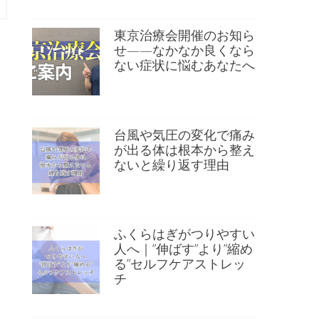
東京治療会開催のお知ら
せ——なかなか良くなら
ない症状に悩むあなたへ
台風や気圧の変化で痛み
が出る体は根本から整え
ないと繰り返す理由
ふくらはぎがつりやすい
人へ｜”伸ばす”より”縮め
る”セルフケアストレッ
チ