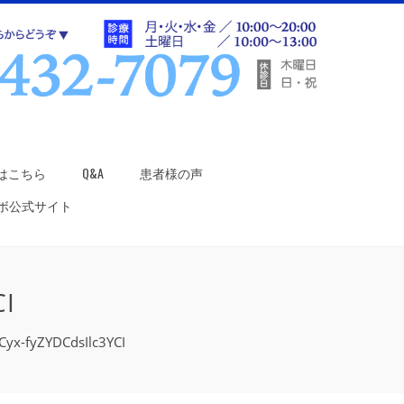
はこちら
Q&A
患者様の声
ラボ公式サイト
I
x-fyZYDCdsIlc3YCI