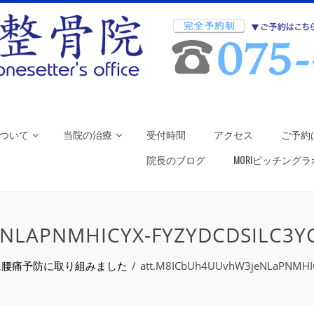
ついて
当院の治療
受付時間
アクセス
ご予約
院長のブログ
MORIピッチング
NLAPNMHICYX-FYZYDCDSILC3YC
に腰痛予防に取り組みました
att.M8ICbUh4UUvhW3jeNLaPNMHICy