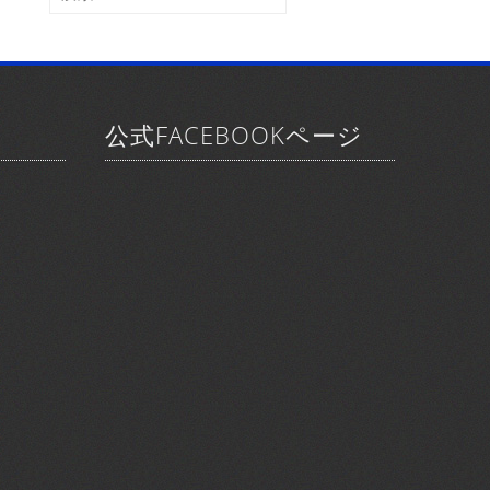
ブ
索:
公式FACEBOOKページ