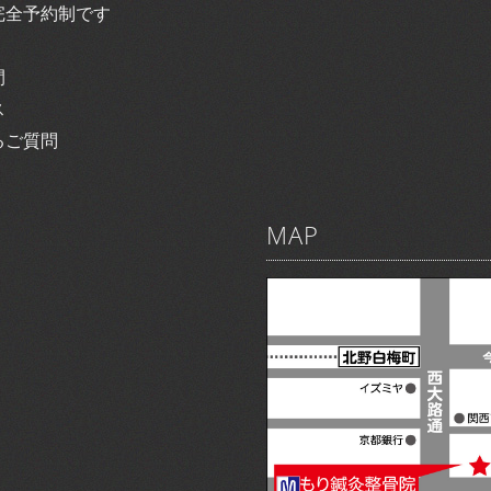
完全予約制です
間
ス
るご質問
MAP