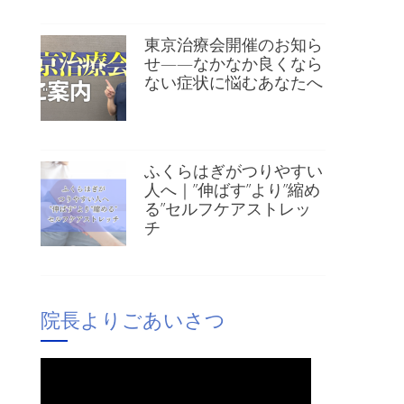
東京治療会開催のお知ら
せ——なかなか良くなら
ない症状に悩むあなたへ
ふくらはぎがつりやすい
人へ｜”伸ばす”より”縮め
る”セルフケアストレッ
チ
院長よりごあいさつ