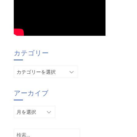
カテゴリー
カ
テ
ゴ
アーカイブ
リ
ー
ア
ー
カ
イ
検