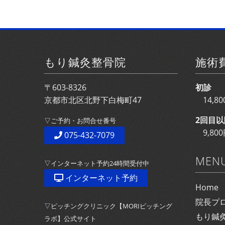
もり鍼灸整骨院
施術
〒603-8326
初診
京都市北区北野下白梅町47
14,
2回目以
▽ご予約・お問合せ番号
9,8
075-432-7079
MEN
▽インターネット予約24時間受付中
インターネット予約
Home
院長プ
▽ピッチングクリニック【MORIピッチング
もり鍼
ラボ】公式サイト