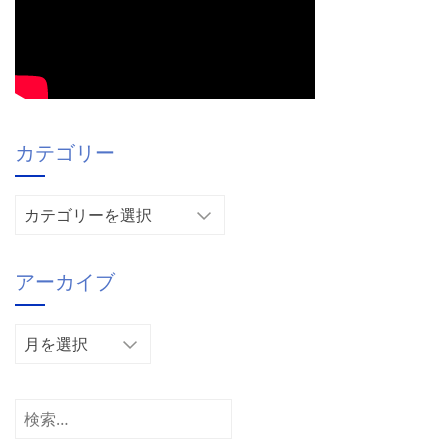
カテゴリー
カ
テ
ゴ
アーカイブ
リ
ー
ア
ー
カ
イ
検
ブ
索: