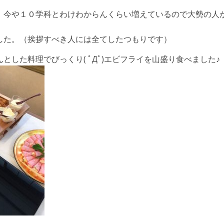
、今や１０学科とわけわからんくらい増えているので大勢の人
した。（挨拶すべき人には全てしたつもりです）
した料理でびっくり( ﾟДﾟ)エビフライを山盛り食べました♪