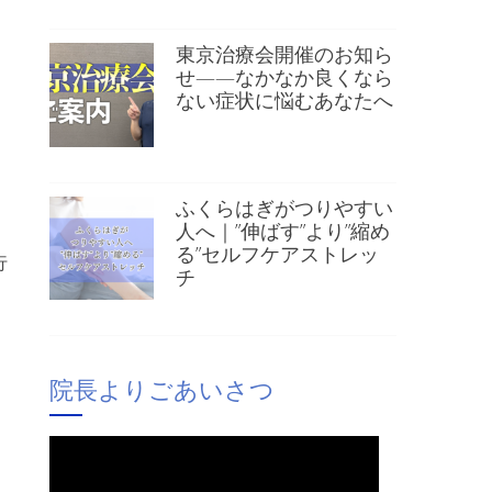
東京治療会開催のお知ら
せ——なかなか良くなら
ない症状に悩むあなたへ
ふくらはぎがつりやすい
人へ｜”伸ばす”より”縮め
る”セルフケアストレッ
行
チ
院長よりごあいさつ
」