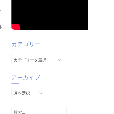
っ
移
カテゴリー
カ
テ
ゴ
アーカイブ
リ
ー
ア
ー
カ
イ
検