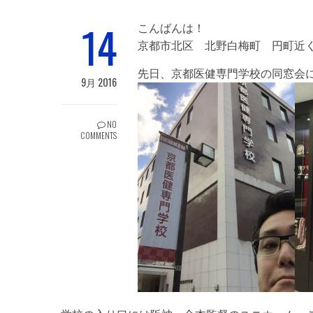
14
こんばんは！
京都市北区 北野白梅町 円町近く
先日、京都医健専門学校の同窓会
9月 2016
NO
COMMENTS