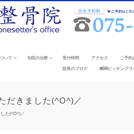
ついて
当院の治療
受付時間
アクセス
ご予約
院長のブログ
MORIピッチング
だきました(^O^)／
た(^O^)／