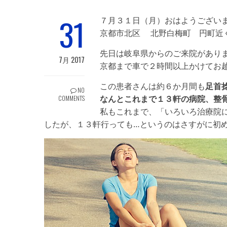
31
７月３１日（月）おはようござい
京都市北区 北野白梅町 円町近く 
先日は岐阜県からのご来院があり
7月 2017
京都まで車で２時間以上かけてお
この患者さんは約６か月間も
足首
NO
なんとこれまで１３軒の病院、整
COMMENTS
私もこれまで、「いろいろ治療院
したが、１３軒行っても…というのはさすがに初めてで