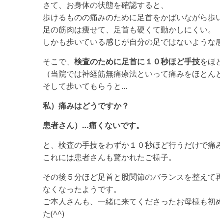
さて、お身体の状態を確認すると、
歩けるものの痛みのために足首をかばいながら歩
足の筋肉は痩せて、足首も硬くて動かしにくい。
しかも歩いている感じが自分の足ではないような
そこで、
検査のために足首に１０秒ほど手技
をほ
（当院では神経筋無痛療法といって痛みをほとん
そして歩いてもらうと…
私）痛みはどうですか？
患者さん）…痛くないです。
と、検査の手技をわずか１０秒ほど行うだけで痛みが
これには患者さんも驚かれたご様子。
その後５分ほど足首と股関節のバランスを整えて
なくなったようです。
ご本人さんも、一緒に来てくださったお母様も初
た(^^)