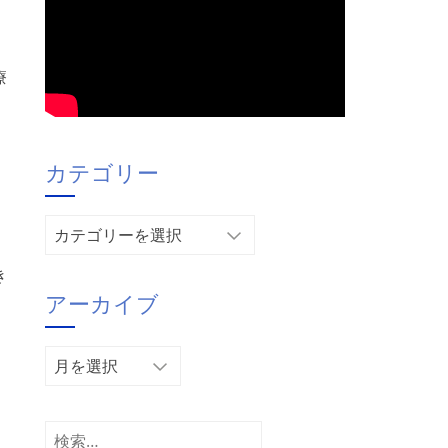
療
カテゴリー
カ
テ
き
ゴ
アーカイブ
リ
ー
ア
ー
カ
イ
検