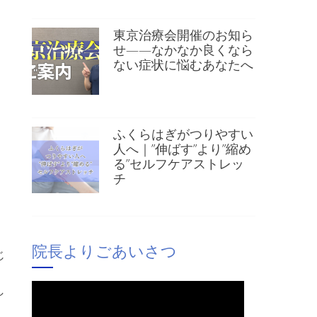
東京治療会開催のお知ら
せ——なかなか良くなら
ない症状に悩むあなたへ
ふくらはぎがつりやすい
人へ｜”伸ばす”より”縮め
る”セルフケアストレッ
チ
院長よりごあいさつ
じ
し