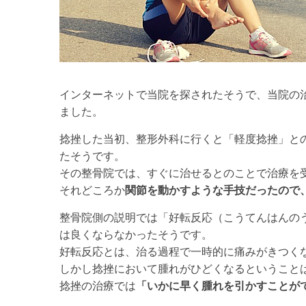
インターネットで当院を探されたそうで、当院の
ました。
捻挫した当初、整形外科に行くと「軽度捻挫」と
たそうです。
その整骨院では、すぐに治せるとのことで治療を
それどころか
関節を動かすような手技だったので
整骨院側の説明では「好転反応（こうてんはんの
は良くならなかったそうです。
好転反応とは、治る過程で一時的に痛みがきつく
しかし捻挫において腫れがひどくなるということ
捻挫の治療では
「いかに早く腫れを引かすことが