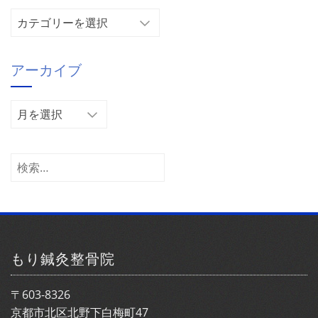
カ
テ
ゴ
アーカイブ
リ
ー
ア
ー
カ
イ
検
ブ
索:
もり鍼灸整骨院
〒603-8326
京都市北区北野下白梅町47