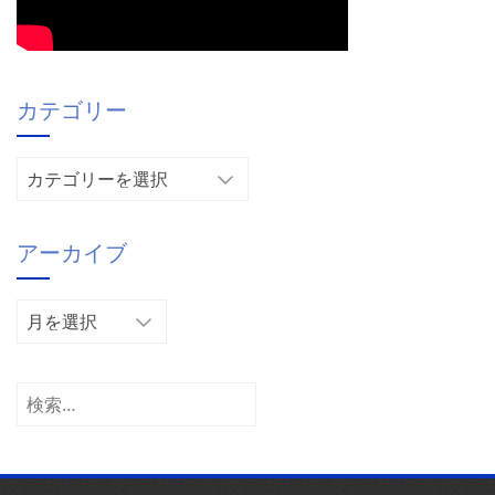
カテゴリー
カ
テ
ゴ
アーカイブ
リ
ー
ア
ー
カ
イ
検
ブ
索: