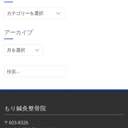
カ
テ
ゴ
アーカイブ
リ
ー
ア
ー
カ
イ
検
ブ
索:
もり鍼灸整骨院
〒603-8326