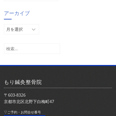
ゴ
アーカイブ
リ
ー
ア
ー
カ
イ
検
ブ
索:
もり鍼灸整骨院
〒603-8326
京都市北区北野下白梅町47
▽ご予約・お問合せ番号