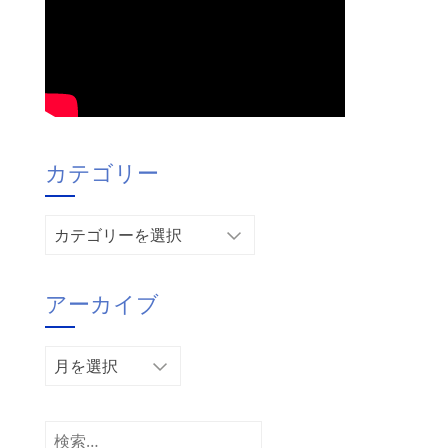
カテゴリー
カ
テ
ゴ
アーカイブ
リ
ー
ア
ー
カ
イ
検