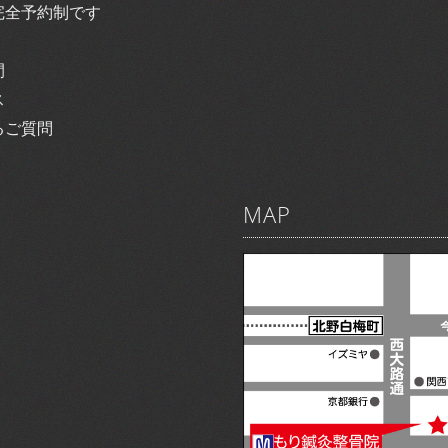
完全予約制です
間
ス
るご質問
MAP