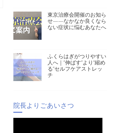
東京治療会開催のお知ら
せ——なかなか良くなら
ない症状に悩むあなたへ
ふくらはぎがつりやすい
人へ｜”伸ばす”より”縮め
る”セルフケアストレッ
チ
院長よりごあいさつ