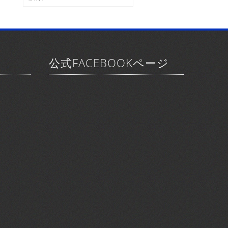
ブ
索:
公式FACEBOOKページ