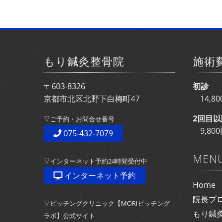
もり鍼灸整骨院
施術
〒603-8326
初診
京都市北区北野下白梅町47
14,
2回目以
▽ご予約・お問合せ番号
9,8
075-432-7079
MEN
▽インターネット予約24時間受付中
インターネット予約
Home
院長プ
▽ピッチングクリニック【MORIピッチング
もり鍼
ラボ】公式サイト