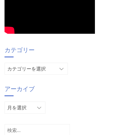
カテゴリー
カ
テ
ゴ
アーカイブ
リ
ー
ア
ー
カ
イ
検