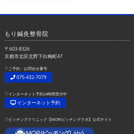
ブ
索:
もり鍼灸整骨院
〒603-8326
京都市北区北野下白梅町47
▽ご予約・お問合せ番号
075-432-7079
▽インターネット予約24時間受付中
インターネット予約
▽ピッチングクリニック【MORIピッチングラボ】公式サイト