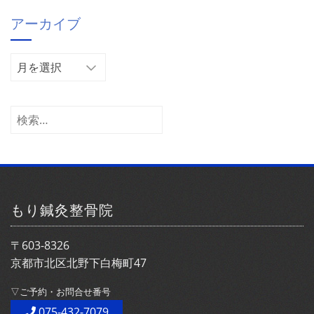
ゴ
アーカイブ
リ
ー
ア
ー
カ
イ
検
ブ
索:
もり鍼灸整骨院
〒603-8326
京都市北区北野下白梅町47
▽ご予約・お問合せ番号
075-432-7079