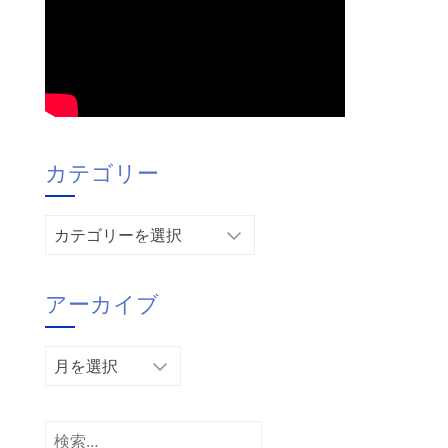
カテゴリー
カ
テ
ゴ
アーカイブ
リ
ー
ア
ー
カ
イ
検