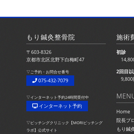
もり鍼灸整骨院
施術
〒603-8326
初診
京都市北区北野下白梅町47
14,
2回目以
▽ご予約・お問合せ番号
9,8
075-432-7079
MEN
▽インターネット予約24時間受付中
インターネット予約
Home
院長プ
▽ピッチングクリニック【MORIピッチング
もり鍼
ラボ】公式サイト