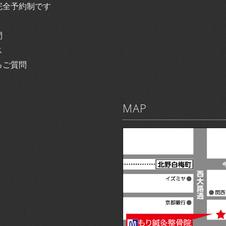
完全予約制です
間
ス
るご質問
MAP