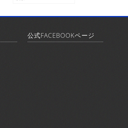
ブ
索:
公式FACEBOOKページ