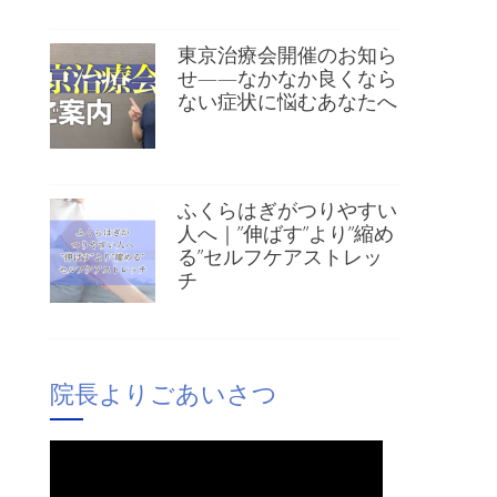
東京治療会開催のお知ら
せ——なかなか良くなら
ない症状に悩むあなたへ
ふくらはぎがつりやすい
人へ｜”伸ばす”より”縮め
る”セルフケアストレッ
チ
院長よりごあいさつ