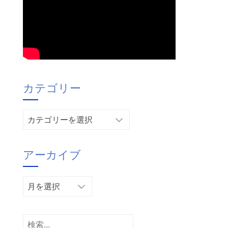
カテゴリー
カ
テ
ゴ
アーカイブ
リ
ー
ア
ー
カ
イ
検