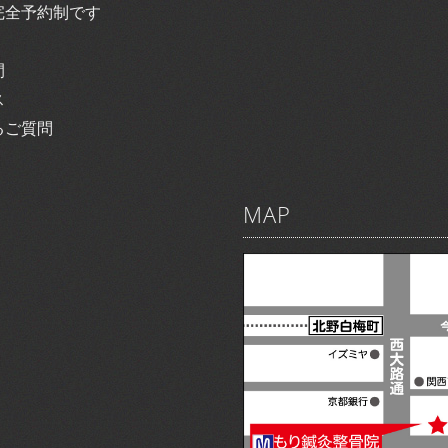
完全予約制です
間
ス
るご質問
MAP