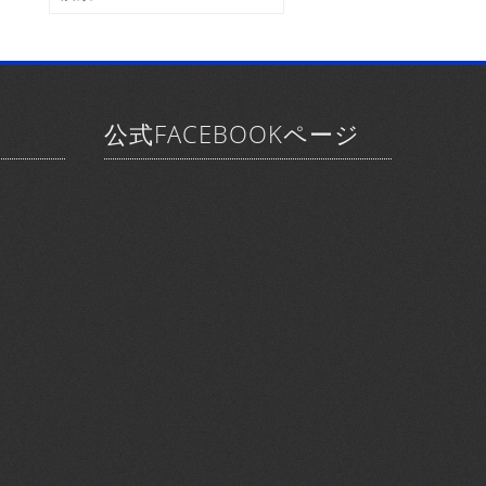
ブ
索:
公式FACEBOOKページ