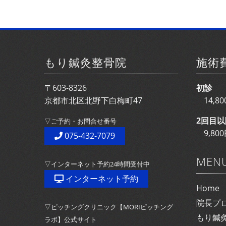
もり鍼灸整骨院
施術
〒603-8326
初診
京都市北区北野下白梅町47
14,
2回目以
▽ご予約・お問合せ番号
9,8
075-432-7079
MEN
▽インターネット予約24時間受付中
インターネット予約
Home
院長プ
▽ピッチングクリニック【MORIピッチング
もり鍼
ラボ】公式サイト