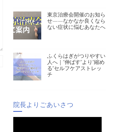
東京治療会開催のお知ら
せ——なかなか良くなら
ない症状に悩むあなたへ
ふくらはぎがつりやすい
人へ｜”伸ばす”より”縮め
る”セルフケアストレッ
チ
院長よりごあいさつ