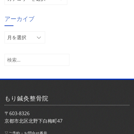
テ
ゴ
アーカイブ
リ
ー
ア
ー
カ
イ
検
ブ
索:
もり鍼灸整骨院
〒603-8326
京都市北区北野下白梅町47
▽ご予約・お問合せ番号