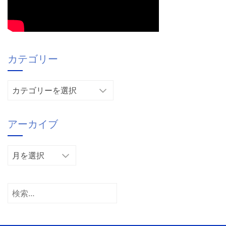
カテゴリー
カ
テ
ゴ
アーカイブ
リ
ー
ア
ー
カ
イ
検
ブ
索: