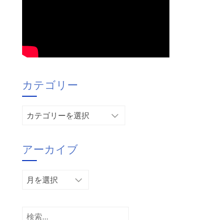
カテゴリー
カ
テ
ゴ
アーカイブ
リ
ー
ア
ー
カ
イ
検