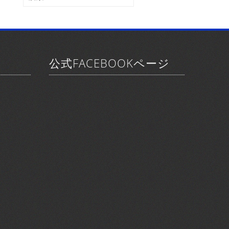
ブ
索:
公式FACEBOOKページ