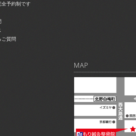
完全予約制です
間
ス
るご質問
MAP