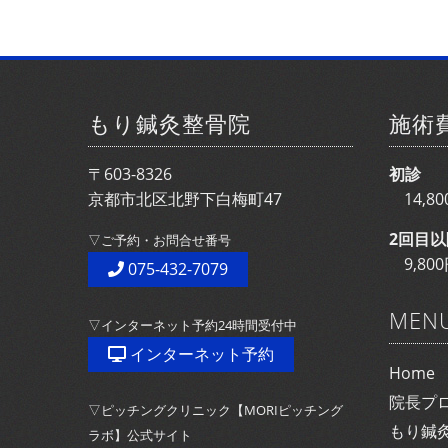
もり鍼灸整骨院
施術
〒603-8326
初診
京都市北区北野下白梅町47
14,
2回目以
▽ご予約・お問合せ番号
9,8
075-432-7079
MEN
▽インターネット予約24時間受付中
インターネット予約
Home
院長プ
▽ピッチングクリニック【MORIピッチング
もり鍼
ラボ】公式サイト