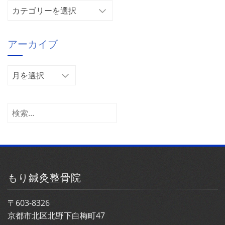
カ
テ
ゴ
アーカイブ
リ
ー
ア
ー
カ
イ
検
ブ
索:
もり鍼灸整骨院
〒603-8326
京都市北区北野下白梅町47