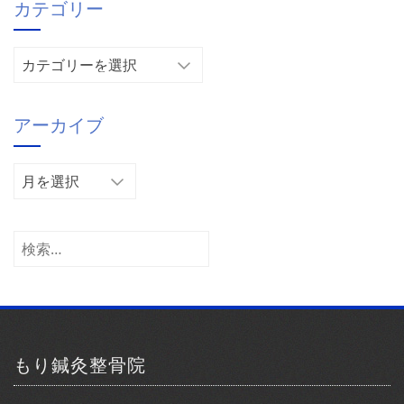
カテゴリー
カ
テ
ゴ
アーカイブ
リ
ー
ア
ー
カ
イ
検
ブ
索:
もり鍼灸整骨院