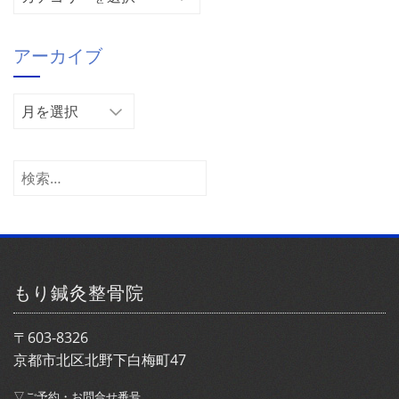
テ
ゴ
アーカイブ
リ
ー
ア
ー
カ
イ
検
ブ
索:
もり鍼灸整骨院
〒603-8326
京都市北区北野下白梅町47
▽ご予約・お問合せ番号