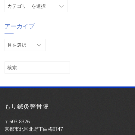
カ
テ
ゴ
アーカイブ
リ
ー
ア
ー
カ
イ
検
ブ
索:
もり鍼灸整骨院
〒603-8326
京都市北区北野下白梅町47