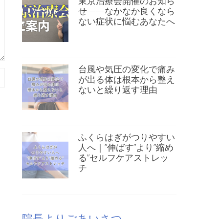
東京治療会開催のお知ら
せ——なかなか良くなら
ない症状に悩むあなたへ
台風や気圧の変化で痛み
が出る体は根本から整え
ないと繰り返す理由
ふくらはぎがつりやすい
人へ｜”伸ばす”より”縮め
る”セルフケアストレッ
チ
院長よりごあいさつ