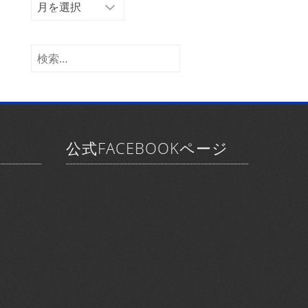
ア
ー
カ
イ
検
ブ
索:
公式FACEBOOKページ