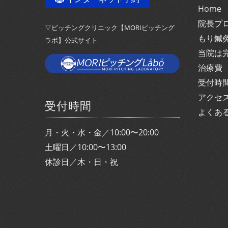
Home
院長プ
▽ピッチングクリニック【MORIピッチング
もり鍼
ラボ】公式サイト
当院は
治療費
受付時
アクセ
受付時間
よくあ
月・火・水・金／10:00〜20:00
土曜日／10:00〜13:00
休診日／木・日・祝