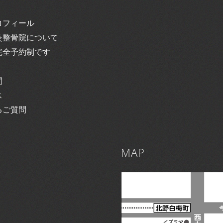
ロフィール
灸整骨院について
完全予約制です
間
ス
るご質問
MAP