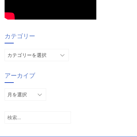
カテゴリー
カ
テ
ゴ
アーカイブ
リ
ー
ア
ー
カ
イ
検
ブ
索: