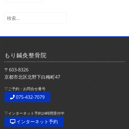
ー
カ
イ
検
ブ
索:
もり鍼灸整骨院
〒603-8326
京都市北区北野下白梅町47
▽ご予約・お問合せ番号
075-432-7079
▽インターネット予約24時間受付中
インターネット予約