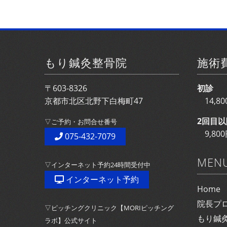
もり鍼灸整骨院
施術
〒603-8326
初診
京都市北区北野下白梅町47
14,
2回目以
▽ご予約・お問合せ番号
9,8
075-432-7079
MEN
▽インターネット予約24時間受付中
インターネット予約
Home
院長プ
▽ピッチングクリニック【MORIピッチング
もり鍼
ラボ】公式サイト