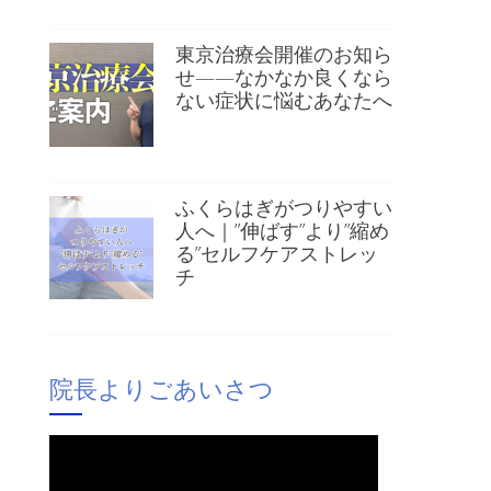
東京治療会開催のお知ら
せ——なかなか良くなら
ない症状に悩むあなたへ
ふくらはぎがつりやすい
人へ｜”伸ばす”より”縮め
る”セルフケアストレッ
チ
院長よりごあいさつ