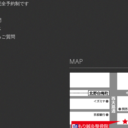
完全予約制です
間
ス
るご質問
MAP