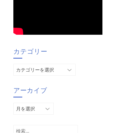
カテゴリー
カ
テ
ゴ
アーカイブ
リ
ー
ア
ー
カ
イ
検