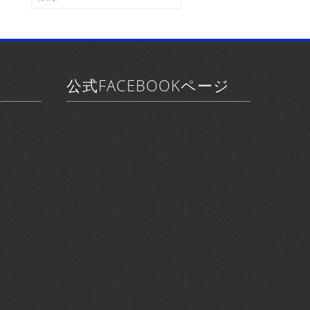
ブ
索:
公式FACEBOOKページ