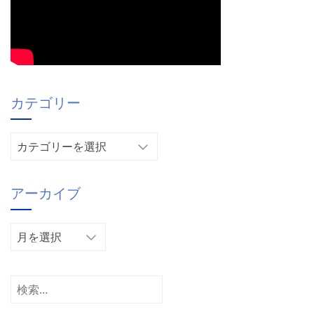
カテゴリー
カ
テ
ゴ
アーカイブ
リ
ー
ア
ー
カ
イ
検
ブ
索: