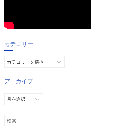
カテゴリー
カ
テ
ゴ
アーカイブ
リ
ー
ア
ー
カ
イ
検
ブ
索: