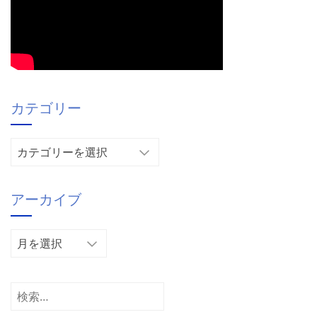
カテゴリー
カ
テ
ゴ
アーカイブ
リ
ー
ア
ー
カ
イ
検
ブ
索: