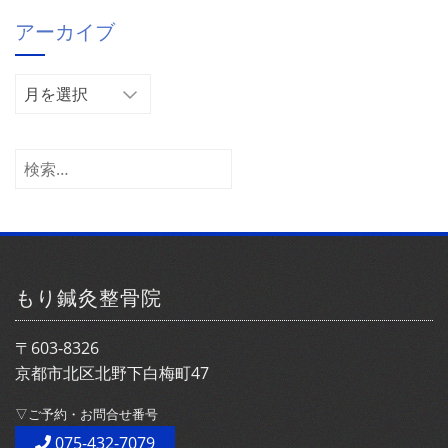
ゴ
アーカイブ
リ
ー
ア
ー
カ
イ
検
ブ
索:
もり鍼灸整骨院
〒603-8326
京都市北区北野下白梅町47
▽ご予約・お問合せ番号
075-432-7079