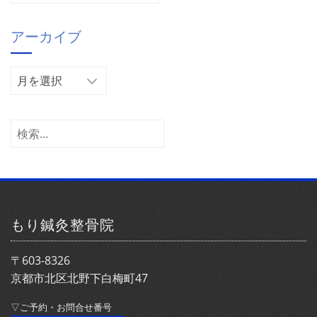
テ
ゴ
アーカイブ
リ
ー
ア
ー
カ
イ
検
ブ
索:
もり鍼灸整骨院
〒603-8326
京都市北区北野下白梅町47
▽ご予約・お問合せ番号