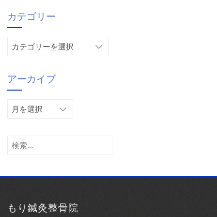
カテゴリー
カ
テ
ゴ
アーカイブ
リ
ー
ア
ー
カ
イ
検
ブ
索:
もり鍼灸整骨院