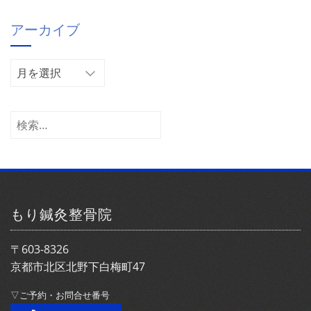
ゴ
アーカイブ
リ
ー
ア
ー
カ
イ
検
ブ
索:
もり鍼灸整骨院
〒603-8326
京都市北区北野下白梅町47
▽ご予約・お問合せ番号