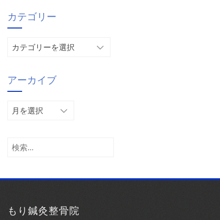
カテゴリー
カ
テ
ゴ
アーカイブ
リ
ー
ア
ー
カ
イ
検
ブ
索:
もり鍼灸整骨院