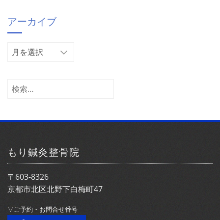
ゴ
アーカイブ
リ
ー
ア
ー
カ
イ
検
ブ
索:
もり鍼灸整骨院
〒603-8326
京都市北区北野下白梅町47
▽ご予約・お問合せ番号