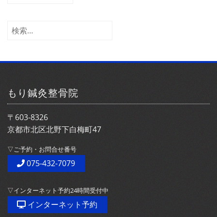
ー
カ
イ
検
ブ
索:
もり鍼灸整骨院
〒603-8326
京都市北区北野下白梅町47
▽ご予約・お問合せ番号
075-432-7079
▽インターネット予約24時間受付中
インターネット予約