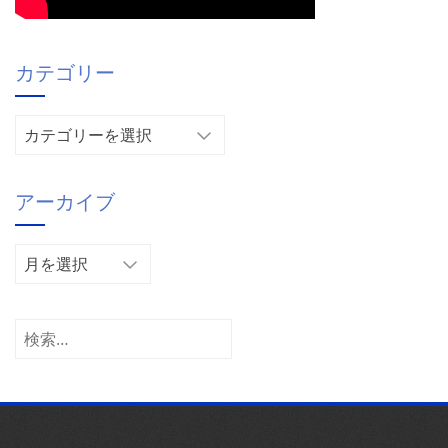
カテゴリー
カ
テ
ゴ
アーカイブ
リ
ー
ア
ー
カ
イ
検
ブ
索: