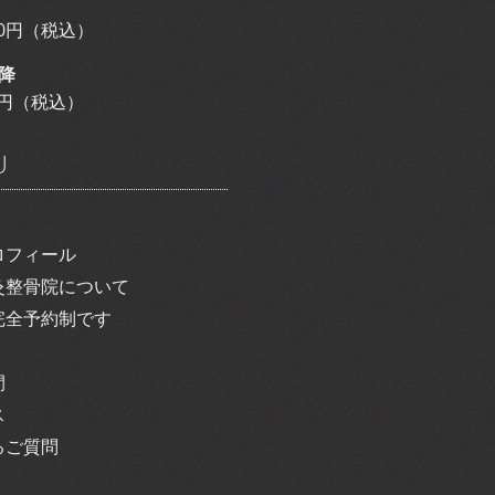
800円（税込）
降
00円（税込）
U
ロフィール
灸整骨院について
完全予約制です
間
ス
るご質問