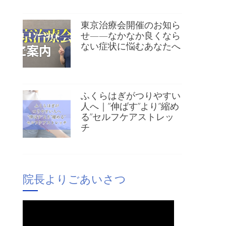
東京治療会開催のお知ら
せ——なかなか良くなら
ない症状に悩むあなたへ
ふくらはぎがつりやすい
人へ｜”伸ばす”より”縮め
る”セルフケアストレッ
チ
院長よりごあいさつ