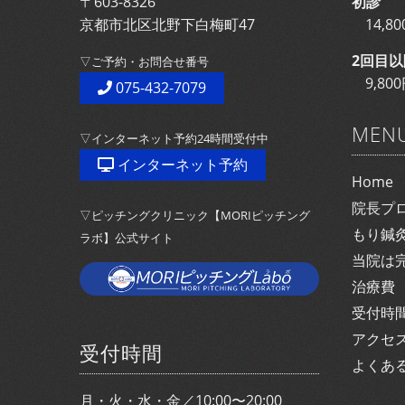
〒603-8326
初診
京都市北区北野下白梅町47
14,
2回目以
▽ご予約・お問合せ番号
9,8
075-432-7079
MEN
▽インターネット予約24時間受付中
インターネット予約
Home
院長プ
▽ピッチングクリニック【MORIピッチング
もり鍼
ラボ】公式サイト
当院は
治療費
受付時
アクセ
受付時間
よくあ
月・火・水・金／10:00〜20:00