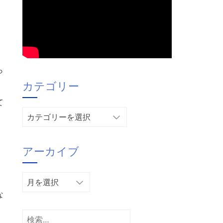
ら
カテゴリー
て
カ
テ
ゴ
アーカイブ
リ
ー
ア
ー
な
カ
イ
検