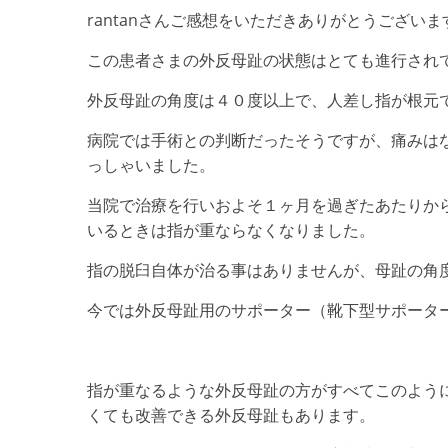
rantanさんご感想をいただきありがとうございま
この患者さまの外反母趾の状態はとても進行され
外反母趾の角度は４０度以上で、人差し指が根元
病院では手術との判断だったそうですが、痛みは
っしゃいました。
当院で治療を行いおよそ１ヶ月を過ぎたあたりか
いるときは指が重ならなくなりました。
指の脱臼自体が治る事はありませんが、母趾の角
今では外反母趾用のサポーター（靴下型サポータ
指が重なるような外反母趾の方がすべてこのよう
くても改善できる外反母趾もあります。