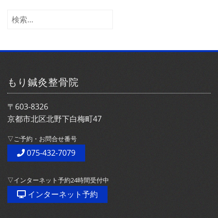
カ
イ
検
ブ
索:
もり鍼灸整骨院
〒603-8326
京都市北区北野下白梅町47
▽ご予約・お問合せ番号
075-432-7079
▽インターネット予約24時間受付中
インターネット予約