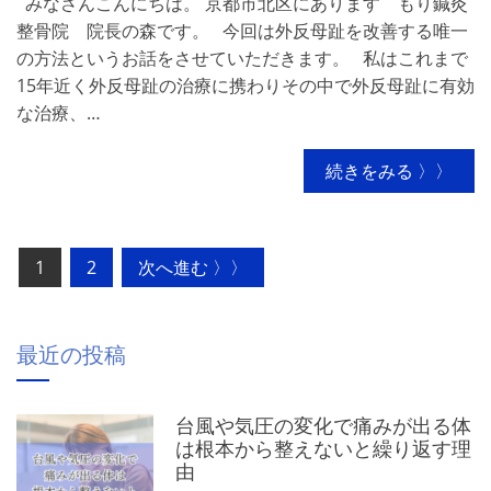
みなさんこんにちは。 京都市北区にあります もり鍼灸
整骨院 院長の森です。 今回は外反母趾を改善する唯一
の方法というお話をさせていただきます。 私はこれまで
15年近く外反母趾の治療に携わりその中で外反母趾に有効
な治療、…
続きをみる 〉〉
投
1
2
次へ進む 〉〉
稿
の
最近の投稿
ペ
ー
台風や気圧の変化で痛みが出る体
ジ
は根本から整えないと繰り返す理
送
由