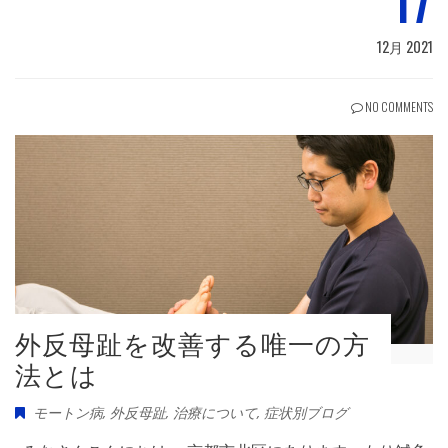
12月 2021
NO COMMENTS
外反母趾を改善する唯一の方
法とは
モートン病
,
外反母趾
,
治療について
,
症状別ブログ