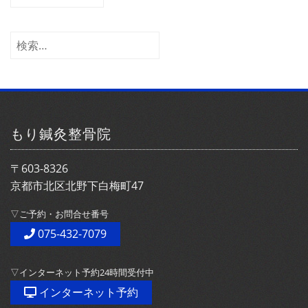
ー
カ
イ
検
ブ
索:
もり鍼灸整骨院
〒603-8326
京都市北区北野下白梅町47
▽ご予約・お問合せ番号
075-432-7079
▽インターネット予約24時間受付中
インターネット予約