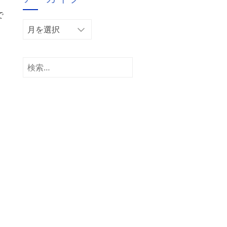
ー
で
ア
ー
カ
イ
検
ブ
索: