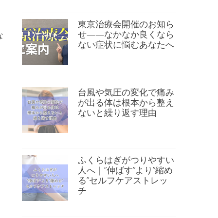
東京治療会開催のお知ら
せ——なかなか良くなら
な
ない症状に悩むあなたへ
台風や気圧の変化で痛み
が出る体は根本から整え
ないと繰り返す理由
ふくらはぎがつりやすい
人へ｜”伸ばす”より”縮め
る”セルフケアストレッ
チ