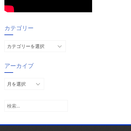
カテゴリー
カ
テ
ゴ
アーカイブ
リ
ー
ア
ー
カ
イ
検
ブ
索: