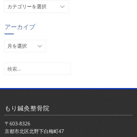
カ
テ
ゴ
アーカイブ
リ
ー
ア
ー
カ
イ
検
ブ
索:
もり鍼灸整骨院
〒603-8326
京都市北区北野下白梅町47