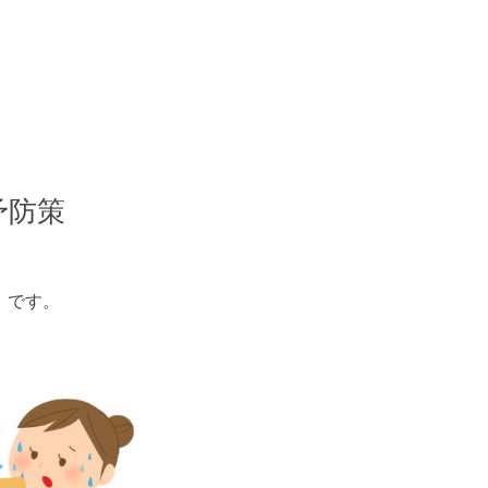
予防策
」
です。