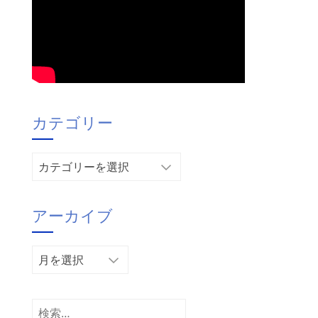
カテゴリー
カ
テ
ゴ
アーカイブ
リ
ー
ア
ー
カ
イ
検