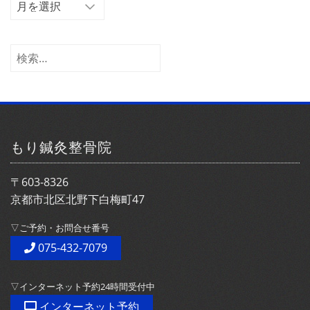
ー
カ
イ
検
ブ
索:
もり鍼灸整骨院
〒603-8326
京都市北区北野下白梅町47
▽ご予約・お問合せ番号
075-432-7079
▽インターネット予約24時間受付中
インターネット予約