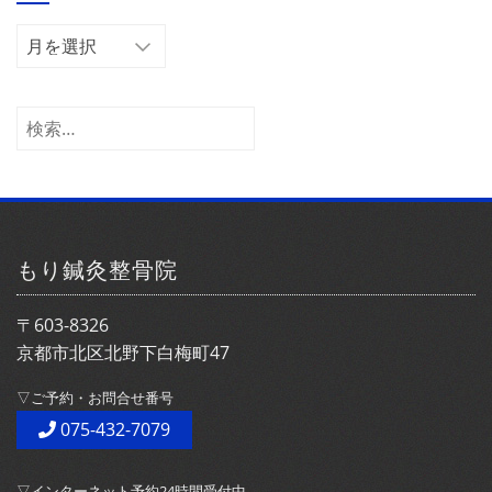
ー
ア
ー
カ
イ
検
ブ
索:
もり鍼灸整骨院
〒603-8326
京都市北区北野下白梅町47
▽ご予約・お問合せ番号
075-432-7079
▽インターネット予約24時間受付中