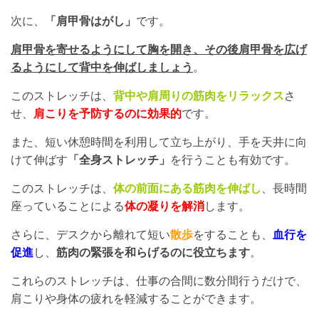
次に、
「肩甲骨はがし」
です。
肩甲骨を寄せるようにして胸を開き、その後肩甲骨を広げ
るようにして背中を伸ばしましょう
。
このストレッチは、
背中や肩周りの筋肉をリラックス
さ
せ、
肩こりを予防するのに効果的
です。
また、短い休憩時間を利用して立ち上がり、手を天井に向
けて伸ばす
「全身ストレッチ」
を行うことも有効です。
このストレッチは、
体の前面にある筋肉を伸ばし
、長時間
座っていることによる
体の凝りを解消
します。
さらに、デスクから離れて短い
散歩
をすることも、
血行を
促進
し、
筋肉の緊張を和らげるのに役立ちます
。
これらのストレッチは、仕事の合間に数分間行うだけで、
肩こりや身体の疲れを軽減することができます。