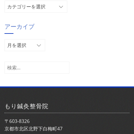
カ
テ
ゴ
アーカイブ
リ
ー
ア
ー
カ
イ
検
ブ
索:
もり鍼灸整骨院
〒603-8326
京都市北区北野下白梅町47