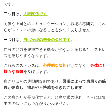
です。
二つ目
は、
人間関係です
。
同僚や上司とのコミュニケーション、職場の雰囲気、これ
らがストレスの源になることも少なくありません。
三つ目
は、
自己実現の機会の欠如です
。
自分の能力を発揮できる機会が少ないと感じると、ストレ
スを感じやすくなります。
これらのストレスは、
心理的な負担
だけでなく、
身体にも
様々な影響
を及ぼします。
肩こりはその典型的な例であり、
緊張によって肩周りの筋
肉が硬直し、痛みや不快感を引き起こします
。
この肩こりが長期化すると、頭痛や眼の疲れ、さらには集
中力の低下にもつながりかねません。