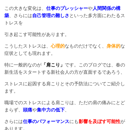
この大きな変化は、
仕事のプレッシャー
や
人間関係の構
築
、さらには
自己管理の難しさ
といった多方面にわたるス
トレスを
引き起こす可能性があります。
こうしたストレスは、
心理的
なものだけでなく、
身体的
な
症状としても現れます。
特に一般的なのが
「肩こり」
です。このブログでは、春の
新生活をスタートする新社会人の方が直面するであろう、
ストレスに起因する肩こりとその予防法についてご紹介し
ます。
職場でのストレスによる肩こりは、ただの肩の痛みにとど
まらず、
頭痛
や
集中力の低下
、
さらには
仕事のパフォーマンス
にも
影響を及ぼす可能性
が
あります。