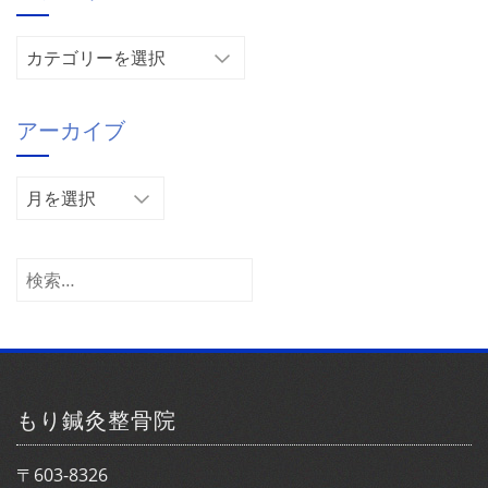
カ
テ
ゴ
アーカイブ
リ
ー
ア
ー
カ
イ
検
ブ
索:
もり鍼灸整骨院
〒603-8326