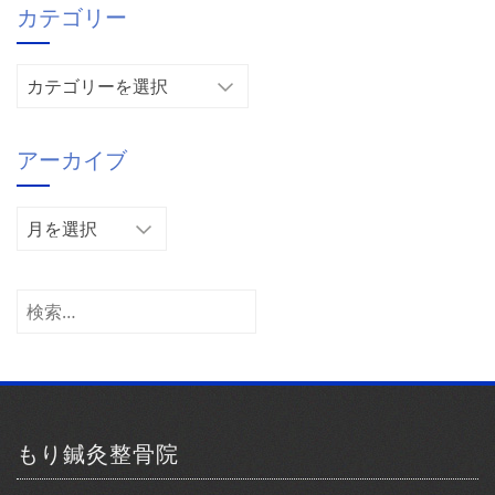
カテゴリー
カ
テ
ゴ
アーカイブ
リ
ー
ア
ー
カ
イ
検
ブ
索:
もり鍼灸整骨院